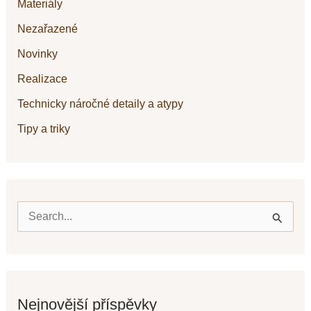
Materiály
Nezařazené
Novinky
Realizace
Technicky náročné detaily a atypy
Tipy a triky
V
y
h
l
Nejnovější příspěvky
e