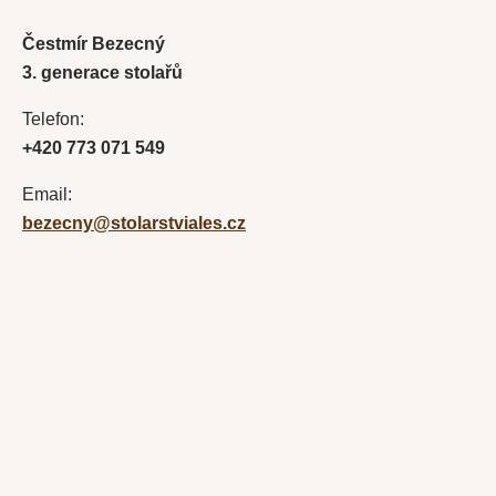
Čestmír Bezecný
3. generace stolařů
Telefon:
+420 773 071 549
Email:
bezecny@stolarstviales.cz