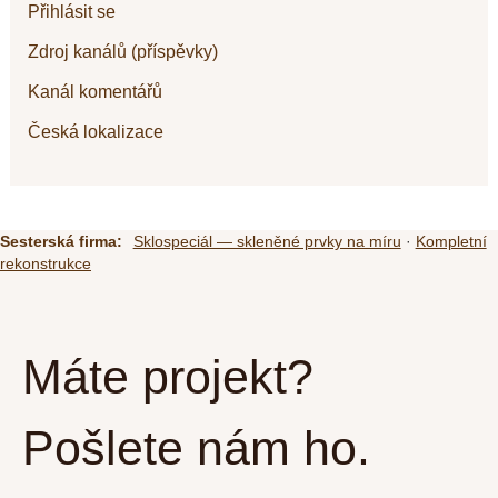
Přihlásit se
Zdroj kanálů (příspěvky)
Kanál komentářů
Česká lokalizace
Sesterská firma:
Sklospeciál — skleněné prvky na míru
·
Kompletní
rekonstrukce
Máte projekt?
Pošlete nám ho.