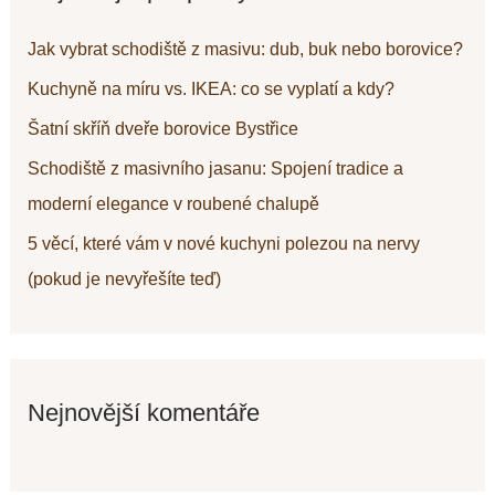
d
Jak vybrat schodiště z masivu: dub, buk nebo borovice?
a
Kuchyně na míru vs. IKEA: co se vyplatí a kdy?
t
Šatní skříň dveře borovice Bystřice
p
Schodiště z masivního jasanu: Spojení tradice a
r
moderní elegance v roubené chalupě
o
5 věcí, které vám v nové kuchyni polezou na nervy
:
(pokud je nevyřešíte teď)
Nejnovější komentáře